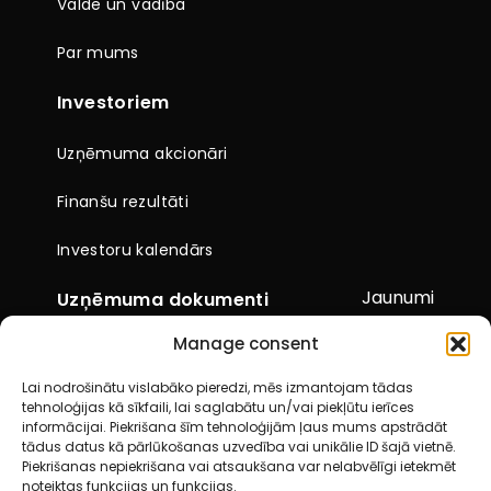
Valde un vadība
Par mums
Investoriem
Uzņēmuma akcionāri
Finanšu rezultāti
Investoru kalendārs
Jaunumi
Uzņēmuma dokumenti
Manage consent
Citi dokumenti
Lai nodrošinātu vislabāko pieredzi, mēs izmantojam tādas
Pārskati un paziņojumi
tehnoloģijas kā sīkfaili, lai saglabātu un/vai piekļūtu ierīces
informācijai. Piekrišana šīm tehnoloģijām ļaus mums apstrādāt
Akcionāru kopsapulces
tādus datus kā pārlūkošanas uzvedība vai unikālie ID šajā vietnē.
Piekrišanas nepiekrišana vai atsaukšana var nelabvēlīgi ietekmēt
noteiktas funkcijas un funkcijas.