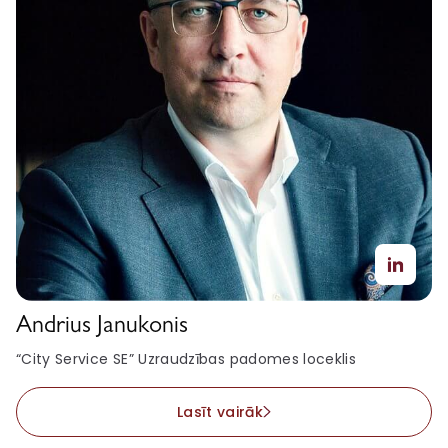
Andrius Janukonis
“City Service SE” Uzraudzības padomes loceklis
Lasīt vairāk