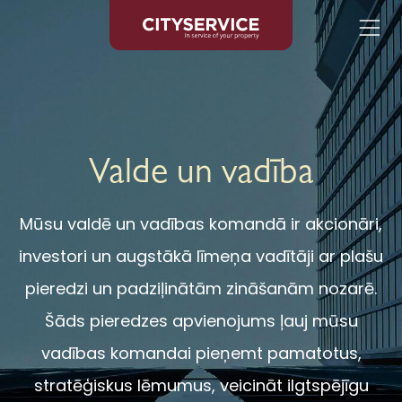
Skip to content
Valde un vadība
Mūsu valdē un vadības komandā ir akcionāri,
investori un augstākā līmeņa vadītāji ar plašu
pieredzi un padziļinātām zināšanām nozarē.
Šāds pieredzes apvienojums ļauj mūsu
vadības komandai pieņemt pamatotus,
stratēģiskus lēmumus, veicināt ilgtspējīgu