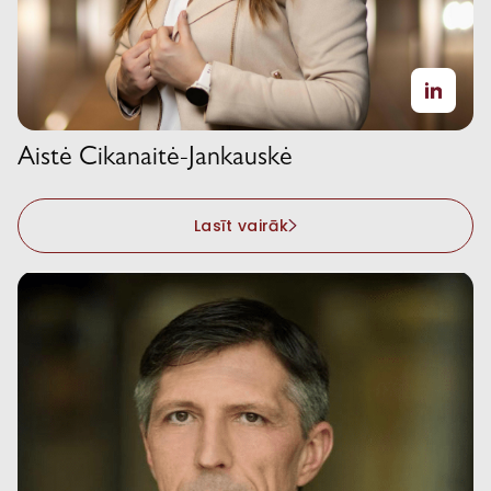
Aistė Cikanaitė-Jankauskė
Lasīt vairāk