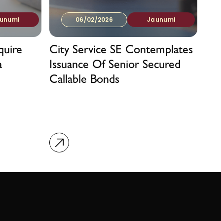
unumi
06/02/2026
Jaunumi
quire
City Service SE Contemplates
a
Issuance Of Senior Secured
Callable Bonds