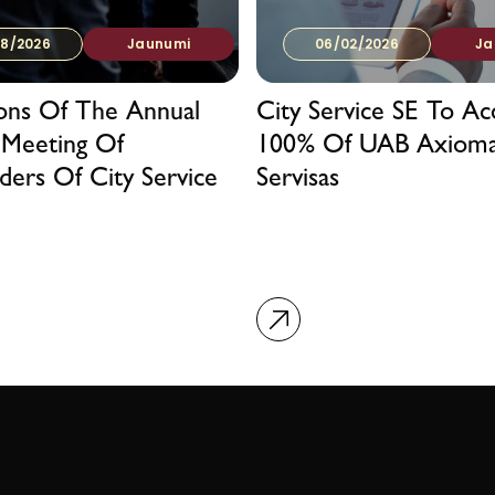
8/2026
Jaunumi
06/02/2026
Ja
ions Of The Annual
City Service SE To Ac
 Meeting Of
100% Of UAB Axiom
ders Of City Service
Servisas