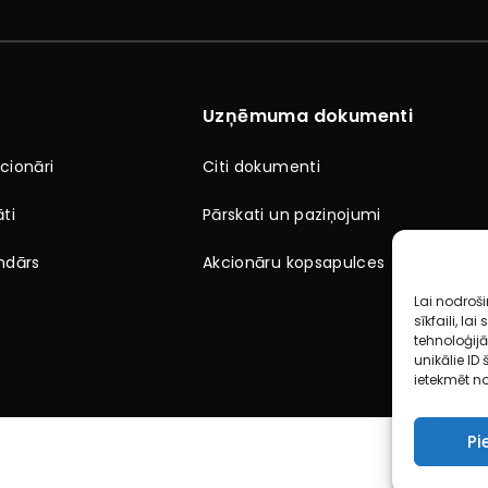
Uzņēmuma dokumenti
ionāri
Citi dokumenti
ti
Pārskati un paziņojumi
ndārs
Akcionāru kopsapulces
Lai nodroš
sīkfaili, l
tehnoloģij
unikālie ID
ietekmēt no
Pi