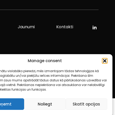
Jaunumi
Kontakti
Manage consent
inātu vislabāko pieredzi, mēs izmantojam tādas tehnoloģijas kā
ai saglabātu un/vai piekļūtu ierīces informācijai. Piekrišana šīm
ām ļaus mums apstrādāt tādus datus kā pārlūkošanas uzvedība vai
 šajā vietnē. Piekrišanas nepiekrišana vai atsaukšana var nelabvēlīgi
teiktas funkcijas un funkcijas.
eņemt
Noliegt
Skatīt opcijas