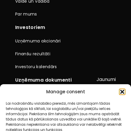
Valde un vadība
Par mums
Investoriem
Uzņēmuma akcionāri
Finanšu rezultāti
Investoru kalendārs
Jaunumi
Uzņēmuma dokumenti
Manage consent
Citi dokumenti
Lai nodrošinātu vislabāko pieredzi, mēs izmantojam tādas
Pārskati un paziņojumi
tehnoloģijas kā sīkfaili, lai saglabātu un/vai piekļūtu ierīces
informācijai. Piekrišana šīm tehnoloģijām ļaus mums apstrādāt
Akcionāru kopsapulces
tādus datus kā pārlūkošanas uzvedība vai unikālie ID šajā vietnē.
Piekrišanas nepiekrišana vai atsaukšana var nelabvēlīgi ietekmēt
noteiktas funkcijas un funkcijas.