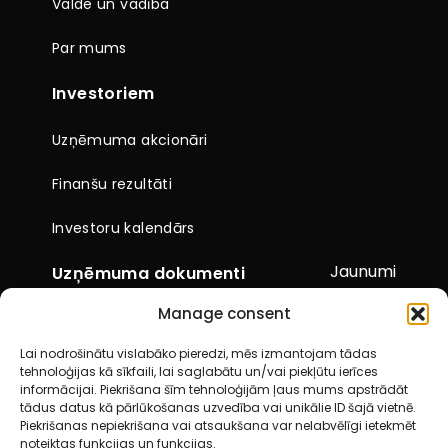
Valde un vadība
Par mums
Investoriem
Uzņēmuma akcionāri
Finanšu rezultāti
Investoru kalendārs
Jaunumi
Uzņēmuma dokumenti
Manage consent
Citi dokumenti
Lai nodrošinātu vislabāko pieredzi, mēs izmantojam tādas
Pārskati un paziņojumi
tehnoloģijas kā sīkfaili, lai saglabātu un/vai piekļūtu ierīces
informācijai. Piekrišana šīm tehnoloģijām ļaus mums apstrādāt
Akcionāru kopsapulces
tādus datus kā pārlūkošanas uzvedība vai unikālie ID šajā vietnē.
Piekrišanas nepiekrišana vai atsaukšana var nelabvēlīgi ietekmēt
noteiktas funkcijas un funkcijas.