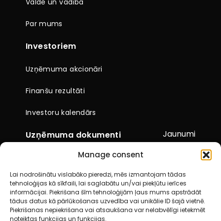
Valde un vadība
Par mums
Investoriem
Uzņēmuma akcionāri
Finanšu rezultāti
Investoru kalendārs
Jaunumi
Uzņēmuma dokumenti
Manage consent
Citi dokumenti
Lai nodrošinātu vislabāko pieredzi, mēs izmantojam tādas
Pārskati un paziņojumi
tehnoloģijas kā sīkfaili, lai saglabātu un/vai piekļūtu ierīces
informācijai. Piekrišana šīm tehnoloģijām ļaus mums apstrādāt
Akcionāru kopsapulces
tādus datus kā pārlūkošanas uzvedība vai unikālie ID šajā vietnē.
Piekrišanas nepiekrišana vai atsaukšana var nelabvēlīgi ietekmēt
noteiktas funkcijas un funkcijas.