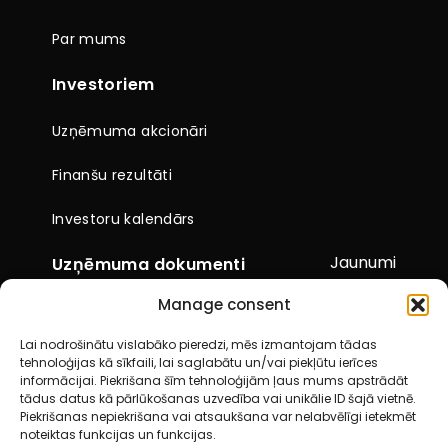
Par mums
Investoriem
Uzņēmuma akcionāri
Finanšu rezultāti
Investoru kalendārs
Jaunumi
Uzņēmuma dokumenti
Manage consent
Citi dokumenti
Lai nodrošinātu vislabāko pieredzi, mēs izmantojam tādas
Pārskati un paziņojumi
tehnoloģijas kā sīkfaili, lai saglabātu un/vai piekļūtu ierīces
informācijai. Piekrišana šīm tehnoloģijām ļaus mums apstrādāt
Akcionāru kopsapulces
tādus datus kā pārlūkošanas uzvedība vai unikālie ID šajā vietnē.
Piekrišanas nepiekrišana vai atsaukšana var nelabvēlīgi ietekmēt
noteiktas funkcijas un funkcijas.
Kontakti